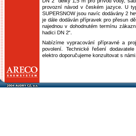
DN 2“ délky 1,5 m pro přívod vody, sad
provozní návod v českém jazyce. U
SUPERSNOW jsou navíc dodávány 2 h
je dále dodáván přípravek pro přesun děl
najednou v dohodnutém termínu zákazní
hadici DN 2“.
Nabízíme vypracování přípravné a pro
povolení. Technické řešení dodavatele
elektro doporučujeme konzultovat s námi