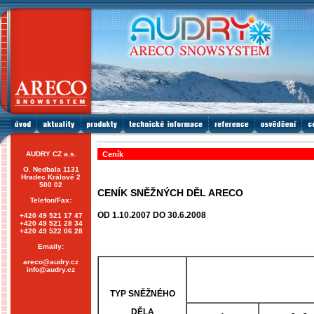
AUDRY CZ a.s.
Ceník
O. Nedbala 1131
Hradec Králové 2
500 02
CENÍK SNĚŽNÝCH DĚL ARECO
Telefon/Fax:
OD 1.10.2007 DO 30.6.2008
+420 49 521 17 47
+420 49 521 28 34
+420 49 522 06 28
Emaily:
areco@audry.cz
info@audry.cz
TYP SNĚŽNÉHO
DĚLA