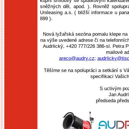
kupní smlouvy se splátkovým kalendáře
sněžných děl, apod. ). Rovněž spolupr
Unileasing a.s. ( bližší informace u pan
899 ).
Nová lyžařská sezóna pomalu klepe na d
na výše uvedené adrese či na telefonníc
Audrlický, +420 777/226 386-sl. Petra P
mailové ad
areco@audry.cz
;
audrlicky@tisc
Těšíme se na spolupráci a setkání s Vá
specifikaci Vašic
S uctivým p
Jan Audrl
předseda předs