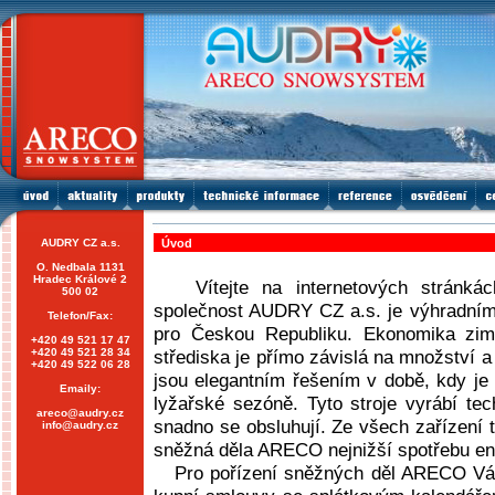
AUDRY CZ a.s.
Úvod
O. Nedbala 1131
Hradec Králové 2
Vítejte na internetových strán
500 02
společnost AUDRY CZ a.s. je výhradn
Telefon/Fax:
pro Českou Republiku. Ekonomika zim
+420 49 521 17 47
+420 49 521 28 34
střediska je přímo závislá na množství 
+420 49 522 06 28
jsou elegantním řešením v době, kdy je
Emaily:
lyžařské sezóně. Tyto stroje vyrábí tec
areco@audry.cz
snadno se obsluhují. Ze všech zařízení 
info@audry.cz
sněžná děla ARECO nejnižší spotřebu en
Pro pořízení sněžných děl ARECO Vám