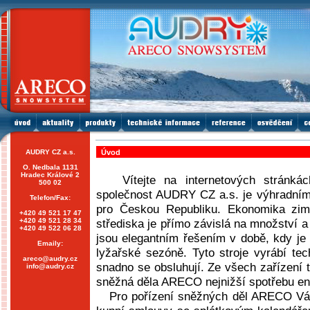
AUDRY CZ a.s.
Úvod
O. Nedbala 1131
Hradec Králové 2
Vítejte na internetových strán
500 02
společnost AUDRY CZ a.s. je výhradn
Telefon/Fax:
pro Českou Republiku. Ekonomika zim
+420 49 521 17 47
+420 49 521 28 34
střediska je přímo závislá na množství 
+420 49 522 06 28
jsou elegantním řešením v době, kdy je
Emaily:
lyžařské sezóně. Tyto stroje vyrábí tec
areco@audry.cz
snadno se obsluhují. Ze všech zařízení 
info@audry.cz
sněžná děla ARECO nejnižší spotřebu en
Pro pořízení sněžných děl ARECO Vám