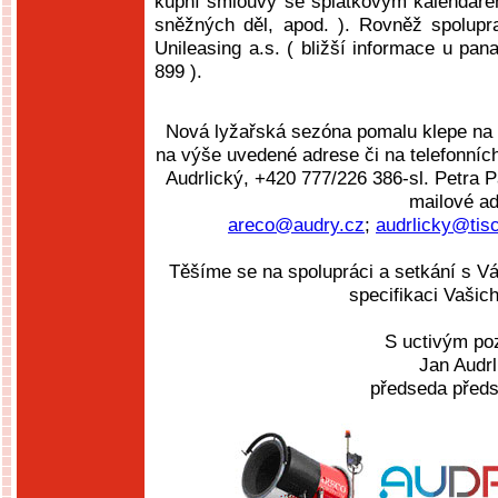
kupní smlouvy se splátkovým kalendáře
sněžných děl, apod. ). Rovněž spolupr
Unileasing a.s. ( bližší informace u pan
899 ).
Nová lyžařská sezóna pomalu klepe na d
na výše uvedené adrese či na telefonníc
Audrlický, +420 777/226 386-sl. Petra P
mailové ad
areco@audry.cz
;
audrlicky@tisc
Těšíme se na spolupráci a setkání s Vá
specifikaci Vašic
S uctivým p
Jan Audrl
předseda předs